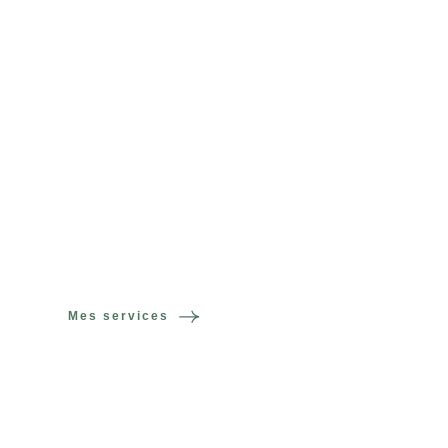
je me réveille tous 
matins, celui avec l
me couche tous le
Comment puis-je t’aider ?
Mes services