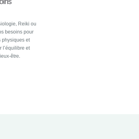
oins
iologie, Reiki ou
os besoins pour
s physiques et
 l’équilibre et
ieux-être.