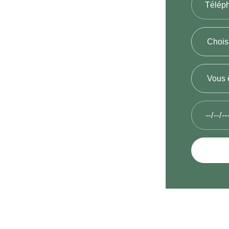
les
equel je
s soirs…