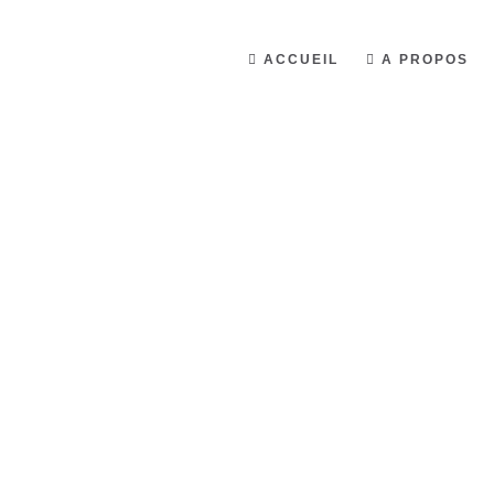
ACCUEIL
A PROPOS
Reconnectez-vous à vous-même.
Mon corps, mon
compagnon de rou
âmi, tu es celui av